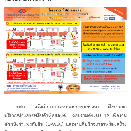
รฟม. แจ้งเบี่ยงจราจรบนถนนรามคำแหง ฝั่งขาออก
บริเวณห้างสรรพสินค้าฟู้ดแลนด์ - ซอยรามคำแหง 19 เพื่องาน
ตัดผนังกำแพงกันดิน (D-Wall) และงานคืนผิวจราจรพร้อมสร้าง