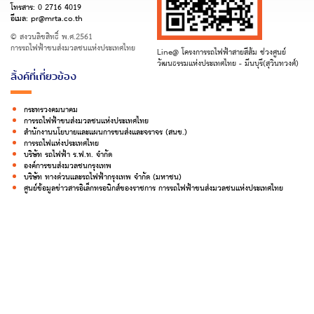
โทรสาร:
0 2716 4019
อีเมล:
pr@mrta.co.th
© สงวนลิขสิทธิ์ พ.ศ.2561
การรถไฟฟ้าขนส่งมวลชนแห่งประเทศไทย
Line@ โครงการรถไฟฟ้าสายสีส้ม ช่วงศูนย์
วัฒนธรรมแห่งประเทศไทย - มีนบุรี(สุวินทวงศ์)
ลิ้งค์ที่เกี่ยวข้อง
กระทรวงคมนาคม
การรถไฟฟ้าขนส่งมวลชนแห่งประเทศไทย
สำนักงานนโยบายและแผนการขนส่งและจราจร (สนข.)
การรถไฟแห่งประเทศไทย
บริษัท รถไฟฟ้า ร.ฟ.ท. จำกัด
องค์การขนส่งมวลชนกรุงเทพ
บริษัท ทางด่วนและรถไฟฟ้ากรุงเทพ จำกัด (มหาชน)
ศูนย์ข้อมูลข่าวสารอิเล็กทรอนิกส์ของราชการ การรถไฟฟ้าขนส่งมวลชนแห่งประเทศไทย