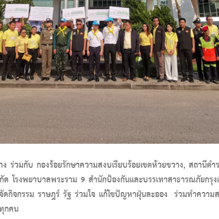
 ร่วมกับ กองร้อยรักษาความสงบเรียบร้อยเขตห้วยขวาง, สถานีต
กัด โรงพยาบาลพระราม 9 สำนักป้องกันและบรรเทาสาธารณภัยกรุง
วมจัดกิจกรรม ราษฎร์ รัฐ ร่วมใจ แก้ไขปัญหาฝุ่นละออง ร่วมทำคว
งทุกคน