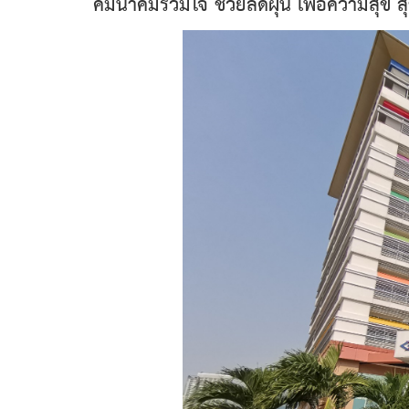
คมนาคมรวมใจ ช่วยลดฝุ่น เพื่อความสุข 