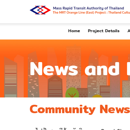
Home
Project Details
A
News and 
Community News 