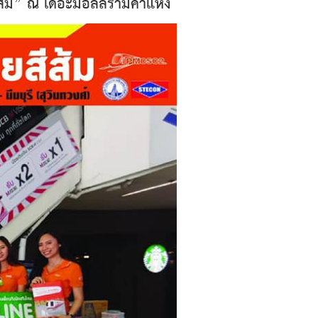
สีส้ม” ณ เดอะมอลล์รามคำแหง