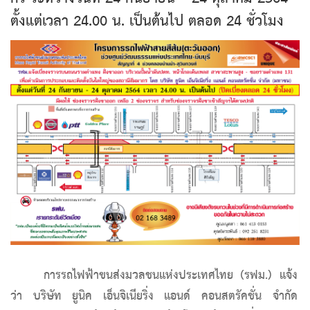
ตั้งแต่เวลา 24.00 น. เป็นต้นไป ตลอด 24 ชั่วโมง
การรถไฟฟ้าขนส่งมวลชนแห่งประเทศไทย (รฟม.) แจ้ง
ว่า บริษัท ยูนิค เอ็นจิเนียริ่ง แอนด์ คอนสตรัคชั่น จำกัด