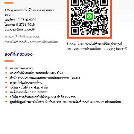
175 ถ.พระราม 9 ห้วยขวาง กรุงเทพฯ
10310
โทรศัพท์:
0 2716 4000
โทรสาร:
0 2716 4019
อีเมล:
pr@mrta.co.th
© สงวนลิขสิทธิ์ พ.ศ.2561
การรถไฟฟ้าขนส่งมวลชนแห่งประเทศไทย
Line@ โครงการรถไฟฟ้าสายสีส้ม ช่วงศูนย์
วัฒนธรรมแห่งประเทศไทย - มีนบุรี(สุวินทวงศ์)
ลิ้งค์ที่เกี่ยวข้อง
กระทรวงคมนาคม
การรถไฟฟ้าขนส่งมวลชนแห่งประเทศไทย
สำนักงานนโยบายและแผนการขนส่งและจราจร (สนข.)
การรถไฟแห่งประเทศไทย
บริษัท รถไฟฟ้า ร.ฟ.ท. จำกัด
องค์การขนส่งมวลชนกรุงเทพ
บริษัท ทางด่วนและรถไฟฟ้ากรุงเทพ จำกัด (มหาชน)
ศูนย์ข้อมูลข่าวสารอิเล็กทรอนิกส์ของราชการ การรถไฟฟ้าขนส่งมวลชนแห่งประเทศไทย