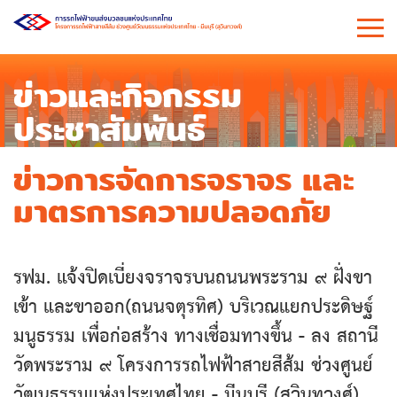
ข่าวและกิจกรรม
ประชาสัมพันธ์
ข่าวการจัดการจราจร และ
มาตรการความปลอดภัย
รฟม. แจ้งปิดเบี่ยงจราจรบนถนนพระราม ๙ ฝั่งขา
เข้า และขาออก(ถนนจตุรทิศ) บริเวณแยกประดิษฐ์
มนูธรรม เพื่อก่อสร้าง ทางเชื่อมทางขึ้น - ลง สถานี
วัดพระราม ๙ โครงการรถไฟฟ้าสายสีส้ม ช่วงศูนย์
วัฒนธรรมแห่งประเทศไทย - มีนบุรี (สุวินทวงศ์)